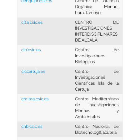
cenquior.csic.es
Centro de Química
Orgánica Manuel
Lora-Tamayo
ci2a.csic.es
CENTRO DE
INVESTIGACIONES
INTERDISCIPLINARES
DE ALCALA
cib.csic.es
Centro de
Investigaciones
Biológicas
ciccartuja.es
Centro de
Investigaciones
Cientifícas Isla de la
Cartuja
cmima.csic.es
Centro Mediterráneo
de Investigaciones
Marinas y
Ambientales
cnb.csic.es
Centro Nacional de
Biotecnolog&iacute;a