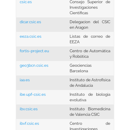
csic.es
Consejo Superior de
Investigaciones
Científicas
dicar.csic.es
Delegacion del CSIC
en Aragon
eeza.csic.es
Listas de correo de
EEZA
fortis-project.eu
Centro de Automática
y Robótica
geo3bcn.csic.es
Geociencias
Barcelona
iaa.es
Instituto de Astrofísica
de Andalucía
ibe.upf-csic.es
Instituto de biologia
evolutiva
ibv.csic.es
Instituto Biomedicina
de Valencia CSIC
ibvf.csic.es
Centro de
Investigaciones