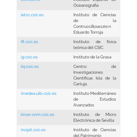
Oceanografía
ietcc.csic.es
Instituto de Ciencias
de la
Contrucci&oacute;n
Eduardo Torroja
ift.csic.es
Instituto de física
teórica del CSIC
ig.csic.es
Instituto de la Grasa
iiq.csic.es
Centro de
Investigaciones
Cientifícas Isla de la
Cartuja
imedea.uib-csic.es
Instituto Mediterráneo
de Estudios
Avanzados
imse-cnm.csic.es
Instituto de Micro
Electrónica de Sevilla
incipit.csic.es
Instituto de Ciencias
del Patrimonio