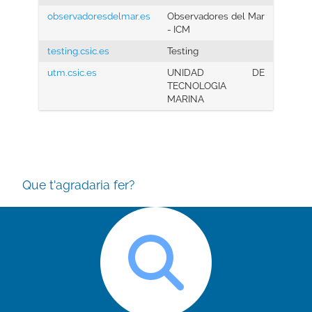
observadoresdelmar.es
Observadores del Mar
- ICM
testing.csic.es
Testing
utm.csic.es
UNIDAD DE
TECNOLOGIA
MARINA
Que t'agradaria fer?