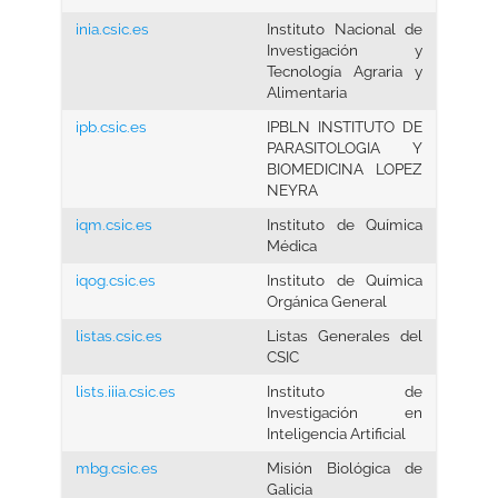
inia.csic.es
Instituto Nacional de
Investigación y
Tecnología Agraria y
Alimentaria
ipb.csic.es
IPBLN INSTITUTO DE
PARASITOLOGIA Y
BIOMEDICINA LOPEZ
NEYRA
iqm.csic.es
Instituto de Química
Médica
iqog.csic.es
Instituto de Química
Orgánica General
listas.csic.es
Listas Generales del
CSIC
lists.iiia.csic.es
Instituto de
Investigación en
Inteligencia Artificial
mbg.csic.es
Misión Biológica de
Galicia