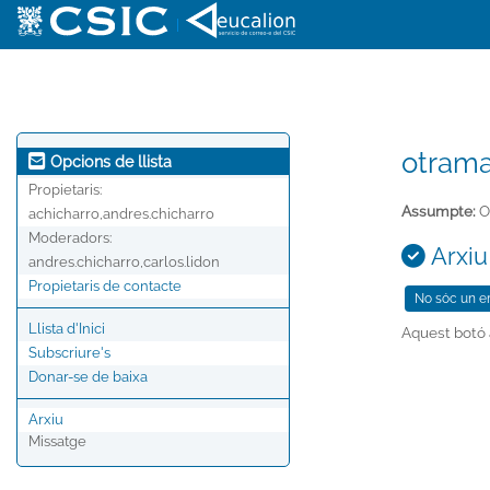
|
otrama
Opcions de llista
Propietaris:
Assumpte:
O
achicharro,andres.chicharro
Moderadors:
Arxiu 
andres.chicharro,carlos.lidon
Propietaris de contacte
Llista d'Inici
Aquest botó a
Subscriure's
Donar-se de baixa
Arxiu
Missatge