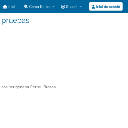
Inici
Cerca llistes
Suport
Inici de sessió
e pruebas
s usos per generar Correu Brossa.