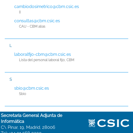
cambiodosimetrico@cbm.csic.es
[]
consultas@cbm.csic.es
CAU - CBM alias
L
laboralfijo-cbm@cbm.csic.es
Lista del personal laboral fijo, CBM
S
sbio@cbm.csic.es
Sbio
Secretaría General Adjunta de
Informática
C\ Pinar, 19, Madrid, 28006