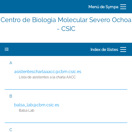
Menú de Sympa
Centro de Biologia Molecular Severo Ochoa
- CSIC
Index de llistes
A
asistentescharlaaacc@cbm.csic.es
Lista de asistentes a la charla AACC
B
balsa_lab@cbm.csic.es
Balsa Lab
C