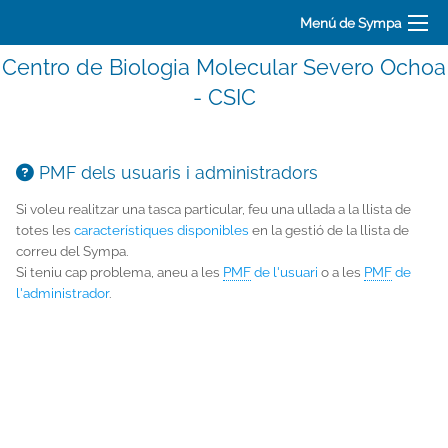
Menú de Sympa
Centro de Biologia Molecular Severo Ochoa
- CSIC
PMF dels usuaris i administradors
Si voleu realitzar una tasca particular, feu una ullada a la llista de
totes les
característiques disponibles
en la gestió de la llista de
correu del Sympa.
Si teniu cap problema, aneu a les
PMF
de l'usuari
o a les
PMF
de
l'administrador
.