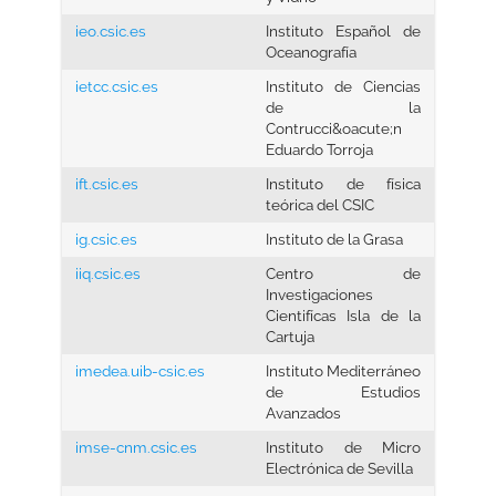
ieo.csic.es
Instituto Español de
Oceanografía
ietcc.csic.es
Instituto de Ciencias
de la
Contrucci&oacute;n
Eduardo Torroja
ift.csic.es
Instituto de física
teórica del CSIC
ig.csic.es
Instituto de la Grasa
iiq.csic.es
Centro de
Investigaciones
Cientifícas Isla de la
Cartuja
imedea.uib-csic.es
Instituto Mediterráneo
de Estudios
Avanzados
imse-cnm.csic.es
Instituto de Micro
Electrónica de Sevilla