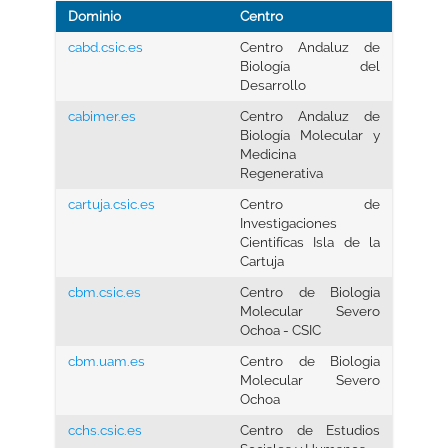
Dominio
Centro
cabd.csic.es
Centro Andaluz de
Biología del
Desarrollo
cabimer.es
Centro Andaluz de
Biología Molecular y
Medicina
Regenerativa
cartuja.csic.es
Centro de
Investigaciones
Cientifícas Isla de la
Cartuja
cbm.csic.es
Centro de Biologia
Molecular Severo
Ochoa - CSIC
cbm.uam.es
Centro de Biologia
Molecular Severo
Ochoa
cchs.csic.es
Centro de Estudios