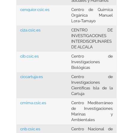
Sociales y Humanos
cenquior.csic.es
Centro de Química
Orgánica Manuel
Lora-Tamayo
ci2a.csic.es
CENTRO DE
INVESTIGACIONES
INTERDISCIPLINARES
DE ALCALA
cib.csic.es
Centro de
Investigaciones
Biológicas
ciccartuja.es
Centro de
Investigaciones
Cientifícas Isla de la
Cartuja
cmima.csic.es
Centro Mediterráneo
de Investigaciones
Marinas y
Ambientales
cnb.csic.es
Centro Nacional de