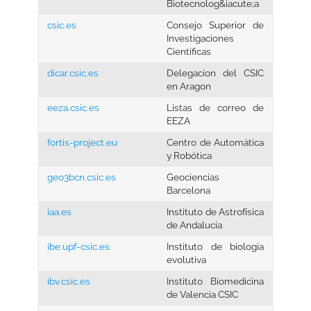
Biotecnolog&iacute;a
csic.es
Consejo Superior de
Investigaciones
Científicas
dicar.csic.es
Delegacion del CSIC
en Aragon
eeza.csic.es
Listas de correo de
EEZA
fortis-project.eu
Centro de Automática
y Robótica
geo3bcn.csic.es
Geociencias
Barcelona
iaa.es
Instituto de Astrofísica
de Andalucía
ibe.upf-csic.es
Instituto de biologia
evolutiva
ibv.csic.es
Instituto Biomedicina
de Valencia CSIC