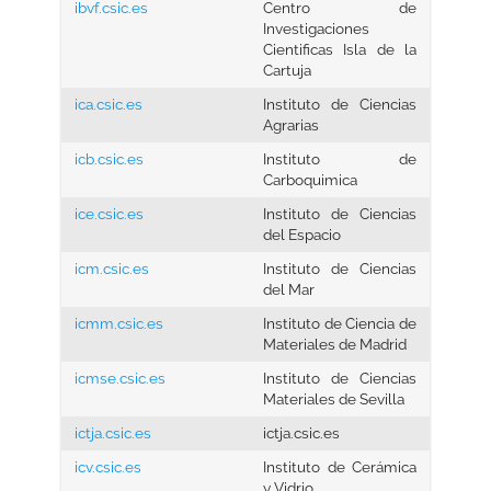
ibvf.csic.es
Centro de
Investigaciones
Cientificas Isla de la
Cartuja
ica.csic.es
Instituto de Ciencias
Agrarias
icb.csic.es
Instituto de
Carboquimica
ice.csic.es
Instituto de Ciencias
del Espacio
icm.csic.es
Instituto de Ciencias
del Mar
icmm.csic.es
Instituto de Ciencia de
Materiales de Madrid
icmse.csic.es
Instituto de Ciencias
Materiales de Sevilla
ictja.csic.es
ictja.csic.es
icv.csic.es
Instituto de Cerámica
y Vidrio