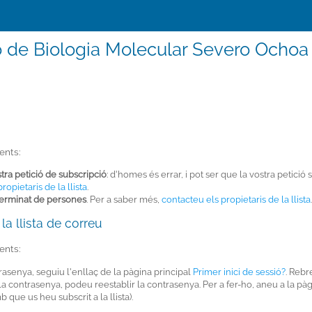
 de Biologia Molecular Severo Ochoa
ents:
stra petició de subscripció
: d'homes és errar, i pot ser que la vostra petició
opietaris de la llista
.
eterminat de persones
. Per a saber més,
contacteu els propietaris de la llista
.
la llista de correu
ents:
rasenya, seguiu l'enllaç de la pàgina principal
Primer inici de sessió?
. Rebr
 la contrasenya, podeu reestablir la contrasenya. Per a fer-ho, aneu a la pàg
 que us heu subscrit a la llista).