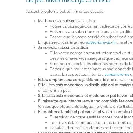
No puc enviar missatges a la llista
Aquest problema pot tenir moltes causes:
Mai heu estat subscrits a la llista
:
Potser us vau equivocar en l'adreça de correu
Potser us vau subscriure amb una adreça dife
Pot ser que la vostra petició de subscripció hagi
En qualsevol cas, intenteu
subscriure-us-hi
una altre
Ja no estic subscrit a la llista
:
Si la vostra adreça ha causat retornats durant 
després d'haver-vos assegurat que l'adreça 
Si no heu respectat les diferents normes de la 
Potser algun malintencionat us hagi donat de b
baixa... En aquest cas, intenteu
subscriure-us
un
Esteu emprant una adreça diferent
de què us vau subsc
Si la llista està moderada, la distribució del missatg
endarrerir un poc.
Si la llista està moderada, el moderador pot haver re
El missatge que intenteu enviar no compleix les cond
(en cas que els adjunts estiguen prohibits en la llista).
El problema també el pot causar el vostre compte d
El servidor de correu està temporalment inacc
Teniu la safata d'entrada plena i no us deixa e
La safata d'entrada té algunes restriccions: n