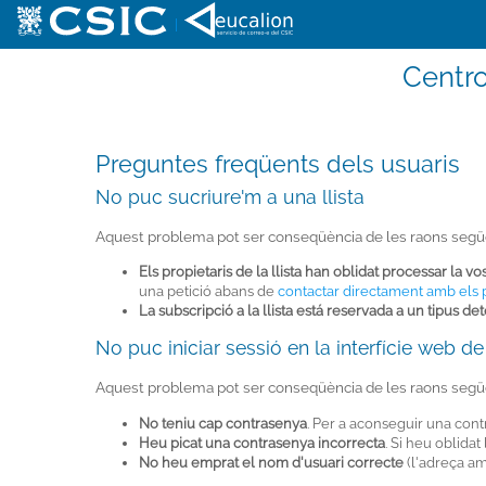
|
Centro
Preguntes freqüents dels usuaris
No puc sucriure'm a una llista
Aquest problema pot ser conseqüència de les raons segü
Els propietaris de la llista han oblidat processar la vo
una petició abans de
contactar directament amb els pr
La subscripció a la llista está reservada a un tipus d
No puc iniciar sessió en la interfície web de 
Aquest problema pot ser conseqüència de les raons segü
No teniu cap contrasenya
. Per a aconseguir una cont
Heu picat una contrasenya incorrecta
. Si heu oblidat
No heu emprat el nom d'usuari correcte
(l'adreça amb