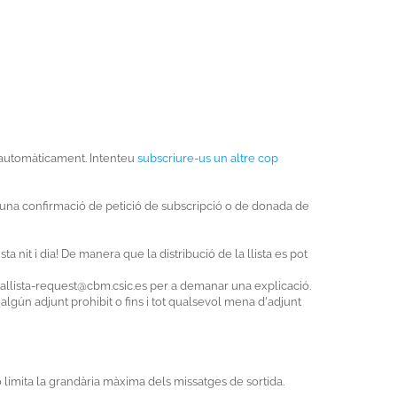
xa automàticament. Intenteu
subscriure-us un altre cop
re una confirmació de petició de subscripció o de donada de
ta nit i dia! De manera que la distribució de la llista es pot
lallista-request@cbm.csic.es per a demanar una explicació.
 algún adjunt prohibit o fins i tot qualsevol mena d'adjunt
 límita la grandària màxima dels missatges de sortida.