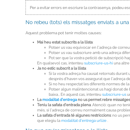
Per a evitar errors en escriure la contrasenya, podeu esc
No rebeu (tots) els missatges enviats a una 
Aquest problema pot tenir moltes causes:
Mai heu estat subscrits a la llista
:
Potser us vau equivocar en l'adreça de correu
Potser us vau subscriure amb una adreça dife
Pot ser que la vostra petició de subscripció hagi
En qualsevol cas, intenteu
subscriure-us-hi
una altre
Ja no estic subscrit a la llista
:
Si la vostra adreça ha causat retornats durant 
després d'haver-vos assegurat que l'adreça 
Si no heu respectat les diferents normes de la 
Potser algun malintencionat us hagi donat de b
baixa... En aquest cas, intenteu
subscriure-us
un
La
modalitat d'entrega
no us permet rebre missatge
Teniu la safata d'entrada plena
. Atenció: quan no ten
més, si l'adreça de correu normalment causa probleme
La safata d'entrada té algunes restriccions
: no us per
que elegiu la
modalitat d'entrega urlize
.