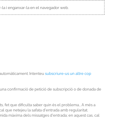
ar-la i enganxar-la en el navegador web.
xa automàticament. Intenteu
subscriure-us un altre cop
re una confirmació de petició de subscripció o de donada de
, fet que dificulta saber quin és el problema... A més a
l que netejeu la safata d'entrada amb regularitat.
a mida màxima dels missatges d'entrada; en aquest cas, cal