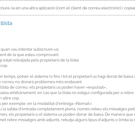
riure-la en una altra aplicació (com el client de correu electrònic) i copi
llista
 quan vau intentar subscriure-us.
rent de la que esteu comprovant.
 estat rebutjada pels propietaris de la llista.
 cop.
un temps, potser el sistema (o fins i tot el propietari) us hagi donat de bai
de correu no donarà problemes més endavant.
llista de correu, els propietaris us poden haver «expulsat»...
aixa arbitràriament, en cas que la llista no estigui configurada per a reb
 altre cop.
s
: per exemple, en la modalitat d'entrega «Nomail».
iu la safata d'entrada completament plena, només rebeu els missatges petits
s, els propietaris o el sistema us poden donar de baixa. De manera que ca
met rebre missatges amb adjunts, rebutja alguns tipus d'adjunts o limita l