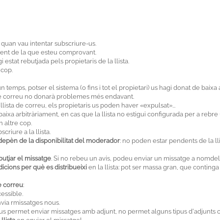
 quan vau intentar subscriure-us.
rent de la que esteu comprovant.
 estat rebutjada pels propietaris de la llista.
 cop.
un temps, potser el sistema (o fins i tot el propietari) us hagi donat de bai
de correu no donarà problemes més endavant.
llista de correu, els propietaris us poden haver «expulsat»...
aixa arbitràriament, en cas que la llista no estigui configurada per a reb
 altre cop.
riure a la llista.
e depèn de la disponibilitat del moderador
: no poden estar pendents de la llis
butjar el missatge
. Si no rebeu un avís, podeu enviar un missatge a nomde
icions per què es distribueixi
en la llista: pot ser massa gran, que continga
e correu
:
essible.
nvia rmissatges nous.
o us permet enviar missatges amb adjunt, no permet alguns tipus d'adjunts o