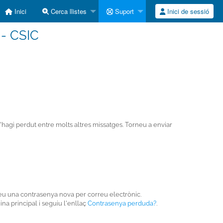
Inici
Cerca llistes
Suport
Inici de sessió
 - CSIC
 s'hagi perdut entre molts altres missatges. Torneu a enviar
eu una contrasenya nova per correu electrònic.
ina principal i seguiu l'enllaç
Contrasenya perduda?
.