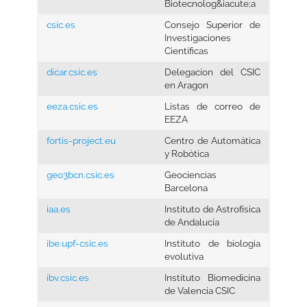
Biotecnolog&iacute;a
csic.es
Consejo Superior de
Investigaciones
Científicas
dicar.csic.es
Delegacion del CSIC
en Aragon
eeza.csic.es
Listas de correo de
EEZA
fortis-project.eu
Centro de Automática
y Robótica
geo3bcn.csic.es
Geociencias
Barcelona
iaa.es
Instituto de Astrofísica
de Andalucía
ibe.upf-csic.es
Instituto de biologia
evolutiva
ibv.csic.es
Instituto Biomedicina
de Valencia CSIC