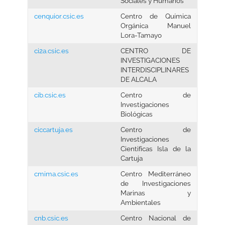
Sociales y Humanos
cenquior.csic.es
Centro de Química
Orgánica Manuel
Lora-Tamayo
ci2a.csic.es
CENTRO DE
INVESTIGACIONES
INTERDISCIPLINARES
DE ALCALA
cib.csic.es
Centro de
Investigaciones
Biológicas
ciccartuja.es
Centro de
Investigaciones
Cientifícas Isla de la
Cartuja
cmima.csic.es
Centro Mediterráneo
de Investigaciones
Marinas y
Ambientales
cnb.csic.es
Centro Nacional de