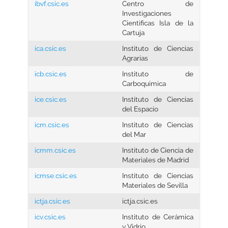
ibvf.csic.es
Centro de
Investigaciones
Cientificas Isla de la
Cartuja
ica.csic.es
Instituto de Ciencias
Agrarias
icb.csic.es
Instituto de
Carboquimica
ice.csic.es
Instituto de Ciencias
del Espacio
icm.csic.es
Instituto de Ciencias
del Mar
icmm.csic.es
Instituto de Ciencia de
Materiales de Madrid
icmse.csic.es
Instituto de Ciencias
Materiales de Sevilla
ictja.csic.es
ictja.csic.es
icv.csic.es
Instituto de Cerámica
y Vidrio