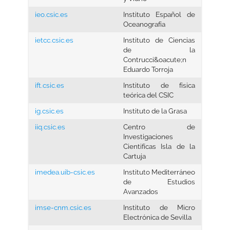
ieo.csic.es
Instituto Español de
Oceanografía
ietcc.csic.es
Instituto de Ciencias
de la
Contrucci&oacute;n
Eduardo Torroja
ift.csic.es
Instituto de física
teórica del CSIC
ig.csic.es
Instituto de la Grasa
iiq.csic.es
Centro de
Investigaciones
Cientifícas Isla de la
Cartuja
imedea.uib-csic.es
Instituto Mediterráneo
de Estudios
Avanzados
imse-cnm.csic.es
Instituto de Micro
Electrónica de Sevilla