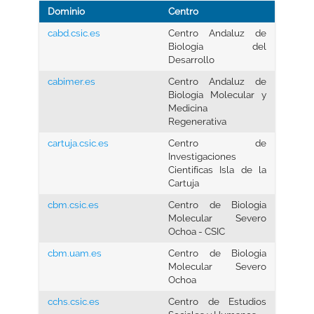
Dominio
Centro
cabd.csic.es
Centro Andaluz de
Biología del
Desarrollo
cabimer.es
Centro Andaluz de
Biología Molecular y
Medicina
Regenerativa
cartuja.csic.es
Centro de
Investigaciones
Cientifícas Isla de la
Cartuja
cbm.csic.es
Centro de Biologia
Molecular Severo
Ochoa - CSIC
cbm.uam.es
Centro de Biologia
Molecular Severo
Ochoa
cchs.csic.es
Centro de Estudios