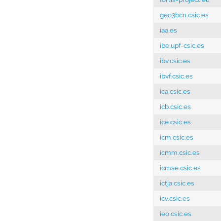
geo3bcn.csic.es
iaa.es
ibe.upf-csic.es
ibv.csic.es
ibvf.csic.es
ica.csic.es
icb.csic.es
ice.csic.es
icm.csic.es
icmm.csic.es
icmse.csic.es
ictja.csic.es
icv.csic.es
ieo.csic.es