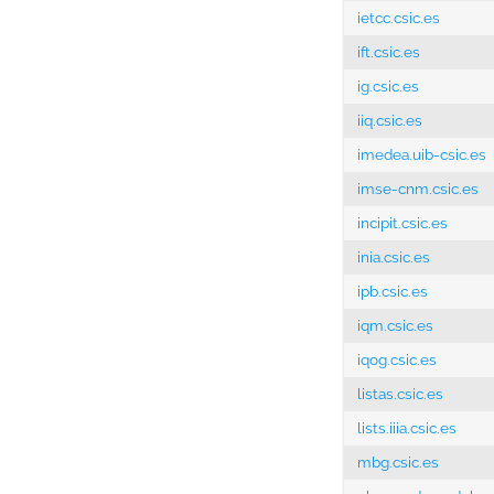
ietcc.csic.es
ift.csic.es
ig.csic.es
iiq.csic.es
imedea.uib-csic.es
imse-cnm.csic.es
incipit.csic.es
inia.csic.es
ipb.csic.es
iqm.csic.es
iqog.csic.es
listas.csic.es
lists.iiia.csic.es
mbg.csic.es