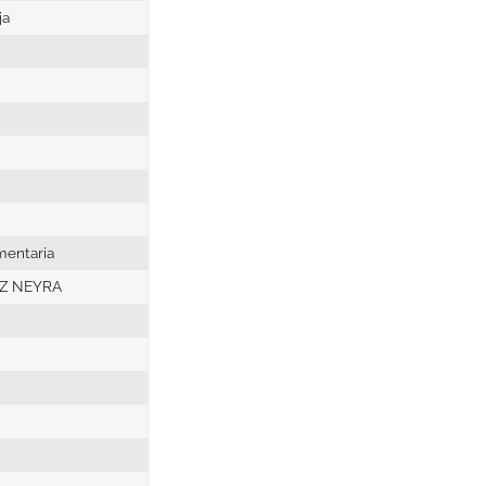
ja
imentaria
EZ NEYRA