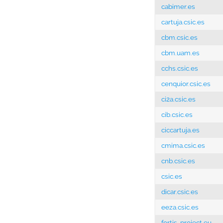
cabimer.es
cartuja.csic.es
cbm.csic.es
cbm.uam.es
cchs.csic.es
cenquior.csic.es
ci2a.csic.es
cib.csic.es
ciccartuja.es
cmima.csic.es
cnb.csic.es
csic.es
dicar.csic.es
eeza.csic.es
fortis-project.eu