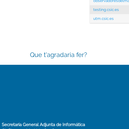
observadoresdelma
testing.csic.es
utm.csic.es
Que t'agradaria fer?
Secretaría General Adjunta de Informática